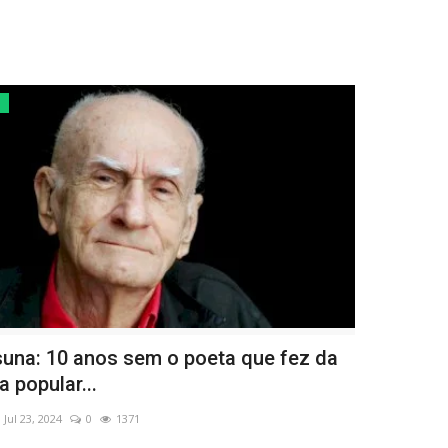
a
una: 10 anos sem o poeta que fez da
a popular...
Jul 23, 2024
0
1371