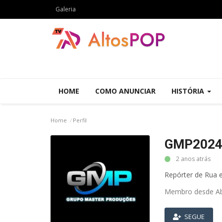
Galeria
HOME
COMO ANUNCIAR
HISTÓRIA
Home
Perfil
GMP202
2 anos atrás
Repórter de Rua 
Membro desde Ab
SEGUE