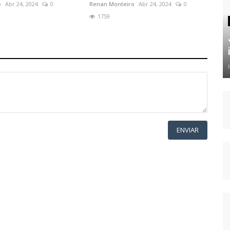
o
Abr 24, 2024
0
Renan Monteiro
Abr 24, 2024
0
1759
ENVIAR