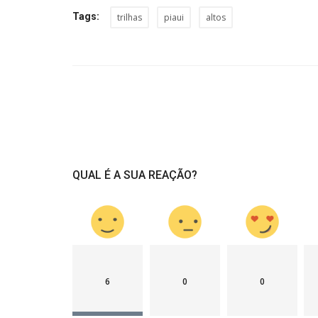
Tags:
trilhas
piaui
altos
QUAL É A SUA REAÇÃO?
6
0
0