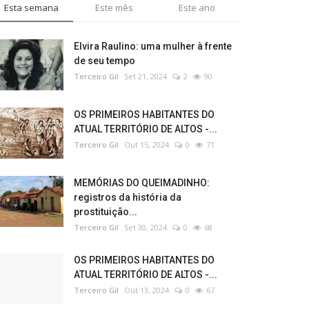
Esta semana
Este mês
Este ano
Elvira Raulino: uma mulher à frente
de seu tempo
Terceiro Gil
Set 21, 2024
2
90
OS PRIMEIROS HABITANTES DO
ATUAL TERRITÓRIO DE ALTOS -...
Terceiro Gil
Out 15, 2024
0
71
MEMÓRIAS DO QUEIMADINHO:
registros da história da
prostituição...
Terceiro Gil
Set 30, 2024
0
68
OS PRIMEIROS HABITANTES DO
ATUAL TERRITÓRIO DE ALTOS -...
Terceiro Gil
Out 13, 2024
0
67