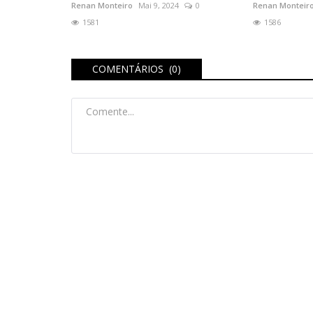
Renan Monteiro
Mai 9, 2024
0
Renan Monteir
1581
1586
COMENTÁRIOS (0)