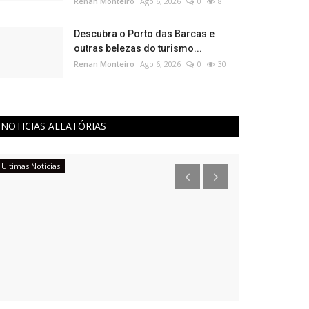
Renan Monteiro
Ago 6, 2026
0
8
Descubra o Porto das Barcas e
outras belezas do turismo...
Renan Monteiro
Ago 6, 2026
0
30
NOTICIAS ALEATÓRIAS
Ultimas Noticias
História