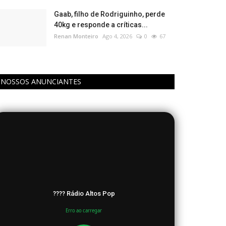
Gaab, filho de Rodriguinho, perde
40kg e responde a críticas...
Renan Monteiro
Ago 4, 2026
0
67
NOSSOS ANUNCIANTES
???? Rádio Altos Pop
Erro ao carregar