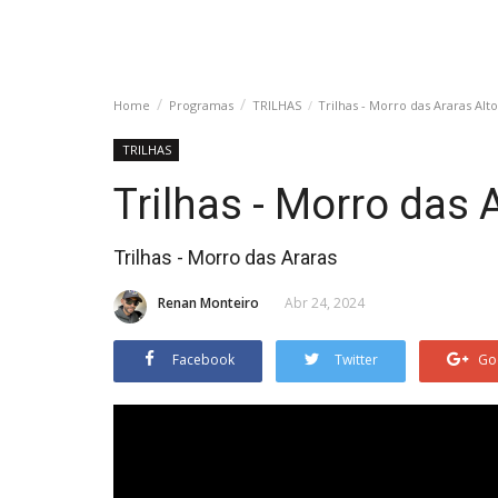
Home
Programas
TRILHAS
Trilhas - Morro das Araras Alto
TRILHAS
Trilhas - Morro das 
Trilhas - Morro das Araras
Renan Monteiro
Abr 24, 2024
Facebook
Twitter
Go