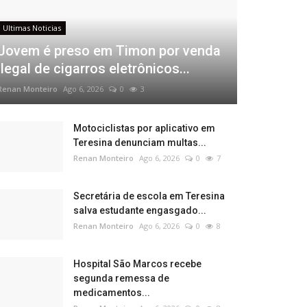
Ultimas Noticias
Jovem é preso em Timon por venda
ilegal de cigarros eletrônicos...
Renan Monteiro
Ago 6, 2026
0
3
Motociclistas por aplicativo em
Teresina denunciam multas...
Renan Monteiro
Ago 6, 2026
0
7
Secretária de escola em Teresina
salva estudante engasgado...
Renan Monteiro
Ago 6, 2026
0
8
Hospital São Marcos recebe
segunda remessa de
medicamentos...