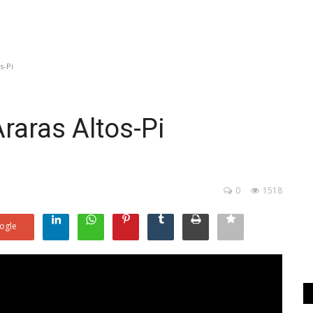
s-Pi
Araras Altos-Pi
0
1518
ogle