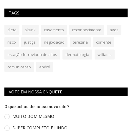
TAGS
dieta
skunk
casamento
reconhecimento
aves
risco
justiça
negociação
terezina
corrente
estação ferroviária de altos
dermatologia
williams
comunicacao
andré
VOTE EM NOSSA ENQUETE
O que achou de nosso novo site ?
MUITO BOM MESMO
SUPER COMPLETO E LINDO