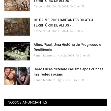
TERRITÓRIO DE ALTOS -...
Terceiro Gil
Out 15, 2024
0
72
OS PRIMEIROS HABITANTES DO ATUAL
TERRITÓRIO DE ALTOS -...
Terceiro Gil
Out 13, 2024
0
63
Altos, Piauí: Uma História de Progresso e
Resiliência
Renan Monteiro
Nov 26, 2024
0
59
João Lucas defende carisma após críticas
nas redes sociais​‌​
Renan Monteiro
Ago 2, 2026
0
59
NOSSOS ANUNCIANTES