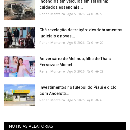
Incêndios em veículos em Teresina:
cuidados essenciais...
Renan Monteiro
Ago 5, 2026
0
5
Chá revelação de traição: desdobramentos
judiciais e novas...
Renan Monteiro
Ago 5, 2026
0
20
Aniversário de Melinda, filha de Thaís
Fersoza e Michel...
Renan Monteiro
Ago 5, 2026
0
29
Investimentos no futebol do Piauí e ciclo
com Ancelotti...
Renan Monteiro
Ago 5, 2026
0
6
NOTICIAS ALEATÓRIAS