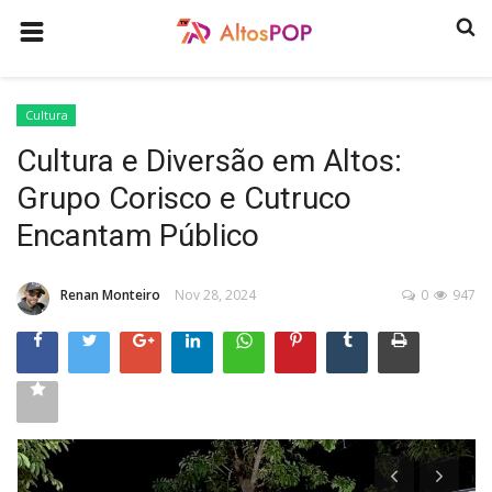
HOME
Cultura
COMO ANUNCIAR
Cultura e Diversão em Altos:
HISTÓRIA
Grupo Corisco e Cutruco
ULTIMAS NOTICIAS
Encantam Público
GASTRONOMIA
Renan Monteiro
Nov 28, 2024
0
947
PROGRAMAS
QUEM SOMOS
CONTATO
CULTURA
CONECTE-SE