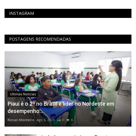
INSTAGRAM
POSTAGENS RECOMENDADAS
Ultimas Noticias
Piauí é o 2º no Brasil e líder no Nordeste em
desempenho...
Renan Monteiro
Ago 5, 2026
0
6