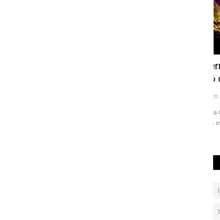
nimo
Ópera da Serra da Capivara encerra
C
edição 2026 com sucesso...
e
Renan Monteiro
Ago 3, 2026
0
18
Re
Ópera da Serra da Capivara 2026 encerra com sucesso no
ac
Piauí, destacando música,...
ca