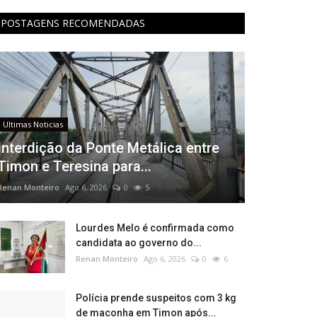
POSTAGENS RECOMENDADAS
Ultimas Noticias
Interdição da Ponte Metálica entre
Timon e Teresina para...
Renan Monteiro
Ago 6, 2026
0
5
Lourdes Melo é confirmada como
candidata ao governo do...
Renan Monteiro
Ago 6, 2026
0
6
Polícia prende suspeitos com 3 kg
de maconha em Timon após...