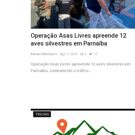
Operação Asas Livres apreende 12
aves silvestres em Parnaíba​‌​
Renan Monteiro
Ago 3, 2026
0
17
Operação Asas Livres apreende 12 aves silvestres em
Parnaíba, combatendo o tráfico...
TRILHAS