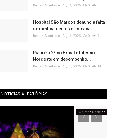
Renan Monteiro
Ago 6, 2026
0
6
Hospital São Marcos denuncia falta
de medicamentos e ameaça...
Renan Monteiro
Ago 6, 2026
0
7
Piauí é o 2º no Brasil e líder no
Nordeste em desempenho...
Renan Monteiro
Ago 5, 2026
0
14
NOTICIAS ALEATÓRIAS
Ultimas Noticias
Gastronomia