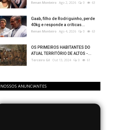
Renan Monteiro
Ago 2, 2026
0
63
Gaab, filho de Rodriguinho, perde
40kg e responde a críticas...
Renan Monteiro
Ago 4, 2026
0
63
OS PRIMEIROS HABITANTES DO
ATUAL TERRITÓRIO DE ALTOS -...
Terceiro Gil
Out 13, 2024
0
61
NOSSOS ANUNCIANTES