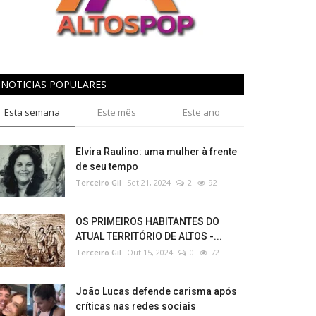
NOTICIAS POPULARES
Esta semana
Este mês
Este ano
Elvira Raulino: uma mulher à frente
de seu tempo
Terceiro Gil
Set 21, 2024
2
92
OS PRIMEIROS HABITANTES DO
ATUAL TERRITÓRIO DE ALTOS -...
Terceiro Gil
Out 15, 2024
0
72
João Lucas defende carisma após
críticas nas redes sociais​‌​