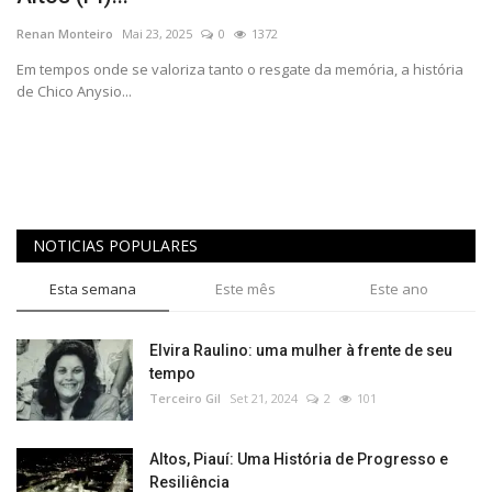
REGISTO
Renan Monteiro
Mai 23, 2025
0
1372
Em tempos onde se valoriza tanto o resgate da memória, a história
de Chico Anysio...
NOTICIAS POPULARES
Esta semana
Este mês
Este ano
Elvira Raulino: uma mulher à frente de seu
tempo
Terceiro Gil
Set 21, 2024
2
101
Altos, Piauí: Uma História de Progresso e
Resiliência