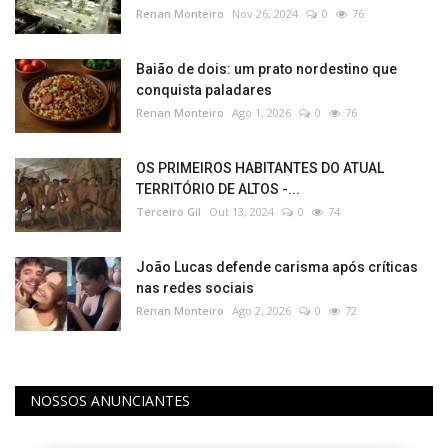
Renan Monteiro
Nov 26, 2024
0
76
Baião de dois: um prato nordestino que
conquista paladares
Renan Monteiro
Ago 1, 2026
0
76
OS PRIMEIROS HABITANTES DO ATUAL
TERRITÓRIO DE ALTOS -...
Terceiro Gil
Out 13, 2024
0
74
João Lucas defende carisma após críticas
nas redes sociais​‌​
Renan Monteiro
Ago 2, 2026
0
72
NOSSOS ANUNCIANTES