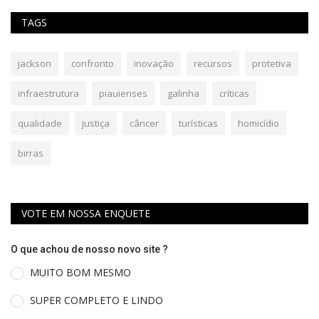
TAGS
jackson
confronto
inovação
recursos
protetiva
infraestrutura
piauienses
galinha
críticas
qualidade
justiça
câncer
turísticas
homicídio
birras
VOTE EM NOSSA ENQUETE
O que achou de nosso novo site ?
MUITO BOM MESMO
SUPER COMPLETO E LINDO