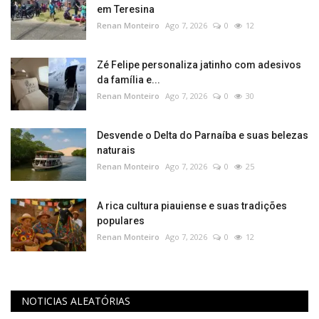
em Teresina​‌​
Renan Monteiro
Ago 7, 2026
0
12
Zé Felipe personaliza jatinho com adesivos
da família e...
Renan Monteiro
Ago 7, 2026
0
30
Desvende o Delta do Parnaíba e suas belezas
naturais
Renan Monteiro
Ago 7, 2026
0
25
A rica cultura piauiense e suas tradições
populares
Renan Monteiro
Ago 7, 2026
0
12
NOTICIAS ALEATÓRIAS