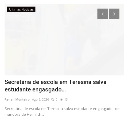
Ultimas Noticias
Secretária de escola em Teresina salva
I
estudante engasgado...
d
Renan Monteiro
Ago 6, 2026
0
13
Re
ta
Secretária de escola em Teresina salva estudante engasgado com
IF
manobra de Heimlich...
Ad