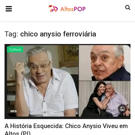
HOME
Tag:
chico anysio ferroviária
COMO ANUNCIAR
HISTÓRIA
Cultura
ULTIMAS NOTICIAS
GASTRONOMIA
PROGRAMAS
QUEM SOMOS
CONTATO
CULTURA
A História Esquecida: Chico Anysio Viveu em
CONECTE-SE
Altos (PI)...