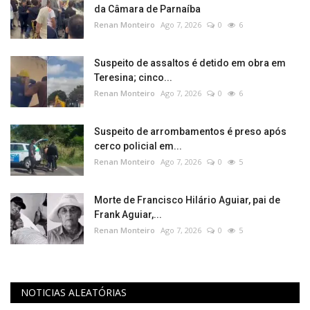
da Câmara de Parnaíba​‌​
Renan Monteiro
Ago 7, 2026
0
6
Suspeito de assaltos é detido em obra em
Teresina; cinco...
Renan Monteiro
Ago 7, 2026
0
6
Suspeito de arrombamentos é preso após
cerco policial em...
Renan Monteiro
Ago 7, 2026
0
5
Morte de Francisco Hilário Aguiar, pai de
Frank Aguiar,...
Renan Monteiro
Ago 7, 2026
0
5
NOTICIAS ALEATÓRIAS