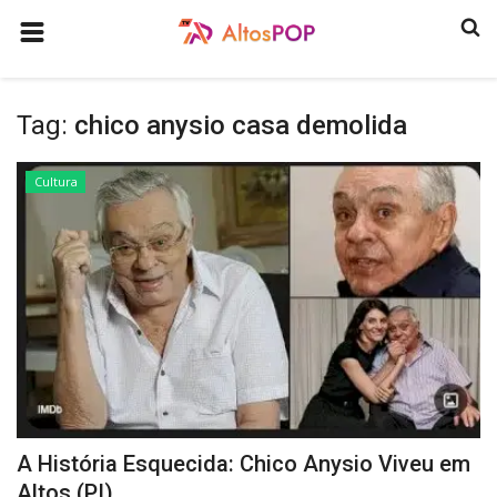
HOME
Tag:
chico anysio casa demolida
COMO ANUNCIAR
HISTÓRIA
Cultura
ULTIMAS NOTICIAS
GASTRONOMIA
PROGRAMAS
QUEM SOMOS
CONTATO
CULTURA
A História Esquecida: Chico Anysio Viveu em
CONECTE-SE
Altos (PI)...