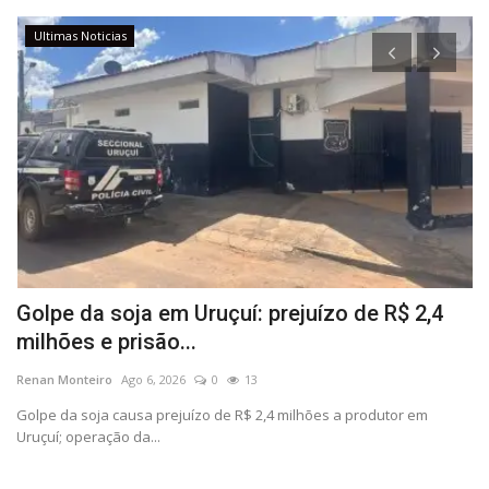
Ultimas Noticias
ra
Golpe da soja em Uruçuí: prejuízo de R$ 2,4
C
milhões e prisão...
n
Renan Monteiro
Ago 6, 2026
0
13
Re
Golpe da soja causa prejuízo de R$ 2,4 milhões a produtor em
De
Uruçuí; operação da...
no