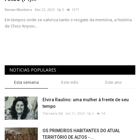
REGISTO
Renan Monteiro
Mai 23, 2025
0
1371
Em tempos onde se valoriza tanto o resgate da memória, a história
de Chico Anysio...
NOTICIAS POPULARES
Esta semana
Este mês
Este ano
Elvira Raulino: uma mulher à frente de seu
tempo
Terceiro Gil
Set 21, 2024
2
94
OS PRIMEIROS HABITANTES DO ATUAL
TERRITÓRIO DE ALTOS -...