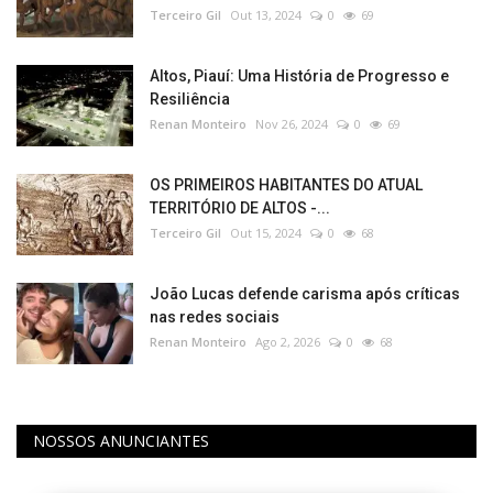
Terceiro Gil
Out 13, 2024
0
69
Altos, Piauí: Uma História de Progresso e
Resiliência
Renan Monteiro
Nov 26, 2024
0
69
OS PRIMEIROS HABITANTES DO ATUAL
TERRITÓRIO DE ALTOS -...
Terceiro Gil
Out 15, 2024
0
68
João Lucas defende carisma após críticas
nas redes sociais​‌​
Renan Monteiro
Ago 2, 2026
0
68
NOSSOS ANUNCIANTES