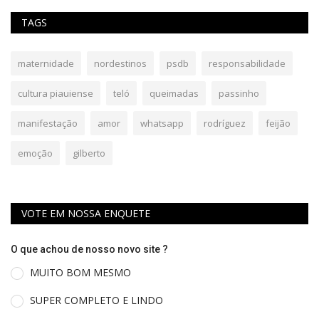
TAGS
maternidade
nordestinos
psdb
responsabilidade
cultura piauiense
teló
queimadas
passinho
manifestação
amor
whatsapp
rodríguez
feijão
emoção
gilberto
VOTE EM NOSSA ENQUETE
O que achou de nosso novo site ?
MUITO BOM MESMO
SUPER COMPLETO E LINDO